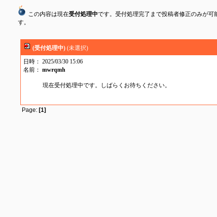
この内容は現在
受付処理中
です。受付処理完了まで投稿者修正のみが可
す。
(受付処理中)
(未選択)
日時： 2025/03/30 15:06
名前：
mwrqmh
現在受付処理中です。しばらくお待ちください。
Page:
[1]