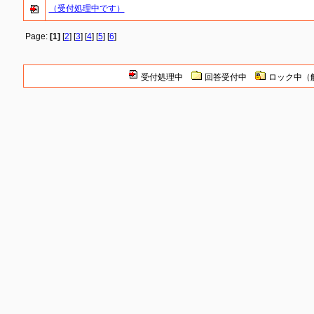
（受付処理中です）
Page:
[1]
[
2
] [
3
] [
4
] [
5
] [
6
]
受付処理中
回答受付中
ロック中（