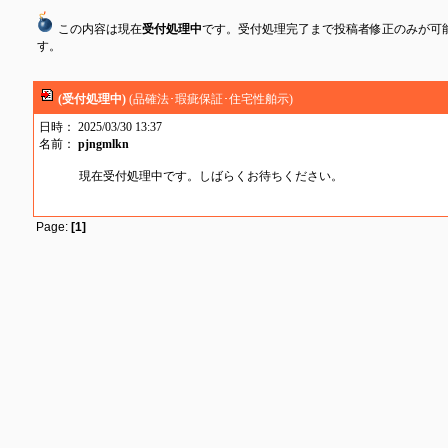
この内容は現在
受付処理中
です。受付処理完了まで投稿者修正のみが可
す。
(受付処理中)
(品確法･瑕疵保証･住宅性舶示)
日時： 2025/03/30 13:37
名前：
pjngmlkn
現在受付処理中です。しばらくお待ちください。
Page:
[1]