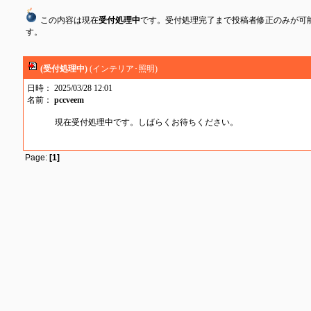
この内容は現在
受付処理中
です。受付処理完了まで投稿者修正のみが可
す。
(受付処理中)
(インテリア･照明)
日時： 2025/03/28 12:01
名前：
pccveem
現在受付処理中です。しばらくお待ちください。
Page:
[1]