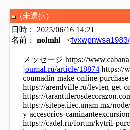
(未選択)
日時： 2025/06/16 14:21
fvxwpnwsa1983
名前：
nolmhl
<
メッセージ https://www.cabana.o
journal.ru/article/18874
https://w
coumadin-make-online-purchase 
https://arendville.ru/levlen-get-o
https://tarantulerosdecorazon.co
https://sitepe.iiec.unam.mx/node
y-accesorios-caminanteexcursion
https://cadel.ru/forum/kytril-pu