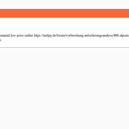
id-low-price-online https://meljay.de/forum/vorbereitung-anforderungsanalyse/486-alprazo
n