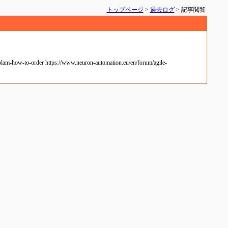
トップページ
>
過去ログ
> 記事閲覧
lam-how-to-order https://www.neuron-automation.eu/en/forum/agile-