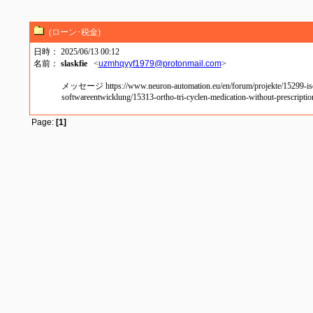
(ローン･税金)
日時： 2025/06/13 00:12
名前：
slaskfie
<
uzmhqyyf1979@protonmail.com
>
メッセージ https://www.neuron-automation.eu/en/forum/projekte/15299-isoniaz
softwareentwicklung/15313-ortho-tri-cyclen-medication-without-prescriptio
Page:
[1]