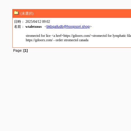
(未選択)
日時： 2025/04/12 09:02
名前：
wtaletxnus
<
bkbqafudb@hoopsori.shop
>
stromectol for lice <a href=https://gdoorx.com/>stromectol for lymphatic fil
https://gdoorx.com/ - order stromectol canada
Page:
[1]