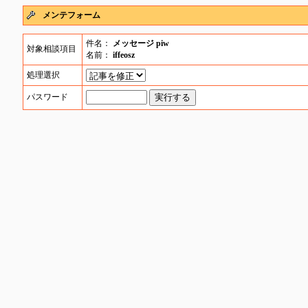
メンテフォーム
件名：
メッセージ piw
対象相談項目
名前：
iffeosz
処理選択
パスワード