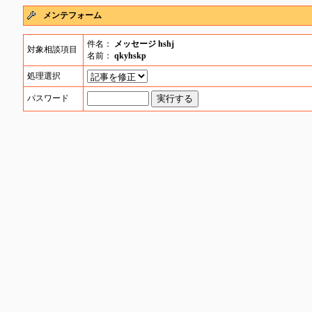
メンテフォーム
件名：
メッセージ hshj
対象相談項目
名前：
qkyhskp
処理選択
パスワード