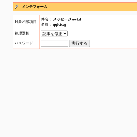
メンテフォーム
件名：
メッセージ owkd
対象相談項目
名前：
qqfcixcg
処理選択
パスワード