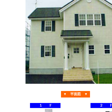
▼ 平面図 ▼
１ F
２ 